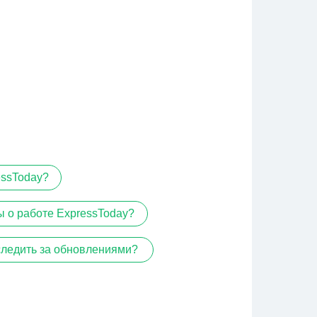
essToday?
ы о работе ExpressToday?
 следить за обновлениями?