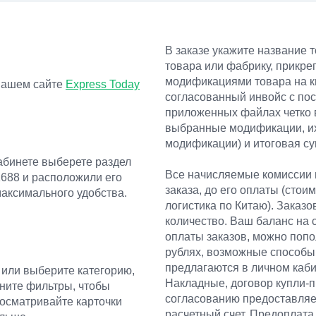
В заказе укажите название т
товара или фабрику, прикре
модификациями товара на к
 нашем сайте
Express Today
согласованный инвойс с пос
приложенных файлах четко 
выбранные модификации, их
модификации) и итоговая с
абинете выберете раздел
Все начисляемые комиссии
1688 и расположили его
заказа, до его оплаты (стои
аксимального удобства.
логистика по Китаю). Заказ
количество. Ваш баланс на 
оплаты заказов, можно попо
рублях, возможные способы
предлагаются в личном каби
 или выберите категорию,
Накладные, договор купли-п
ените фильтры, чтобы
согласованию предоставляем
росматривайте карточки
расчетный счет. Предоплата