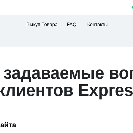
Выкуп Товара
FAQ
Контакты
 задаваемые в
клиентов Expres
сайта