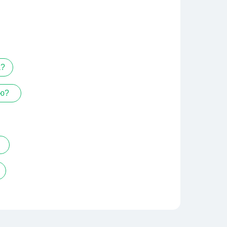
а?
ию?