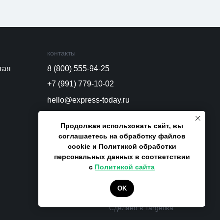
контакты
тая
8 (800) 555-94-25
+7 (991) 779-10-02
hello@express-today.ru
ООО «Экспресс-тудей»
ОГРН: 1250800000373
Продолжая использовать сайт, вы
ИНН: 0800025935
соглашаетесь на обработку файлов
адрес: г. Элиста, ул. В. И. Ленина, д.
cookie и Политикой обработки
273, кв. 4, 358000
персональных данных в соответствии
с
Политикой сайта
OK
Сделано в Targetika