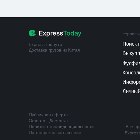
сервисы
Поиск 
Express-today.ru
Доставка грузов из Китая
Выкуп 
Фулфи
Консол
Информ
Личный
Публичная оферта
Оферта - Доставка
Политика конфиденциальности
Все пр
Партнерское соглашение
Expres