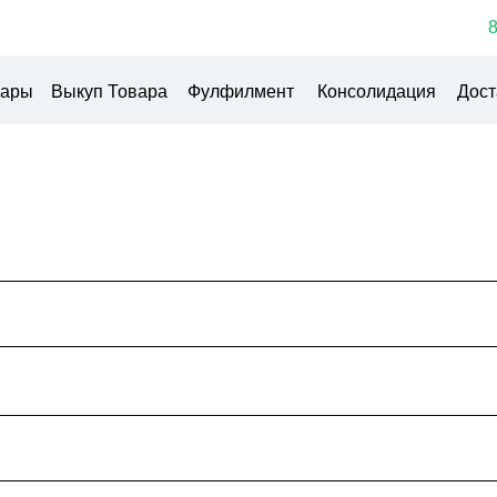
8
вары
Выкуп Товара
Фулфилмент
Консолидация
Дост