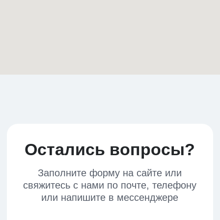
информация
Доставка контейнера из Китая
Контейнерная перевозка
Крупногабаритные грузы
Мелкие грузы
Экспресс–доставка
Поставщики из Китая
FAQ
Блог
сервисы
Поиск производства
Выкуп товара
Фулфилмент
Консолидация
Информация о доставке
Личный кабинет