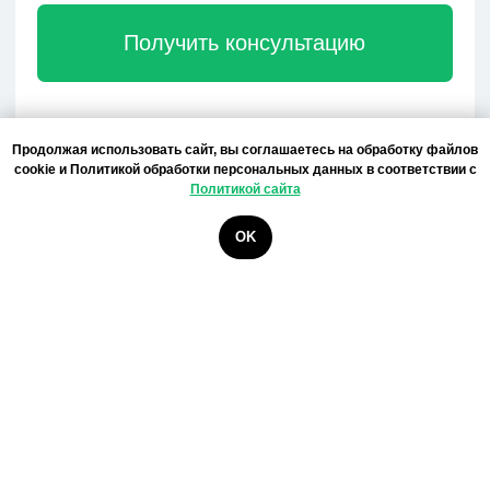
Политика конфиденциальности
Оферта - Доставка
Публичная оферта
Партнерское соглашение
Все права защищены 2026©️
Продолжая использовать сайт, вы соглашаетесь на обработку файлов
ExpressToday является
cookie и Политикой обработки персональных данных в соответствии с
зарегистрированным ТМ
Политикой сайта
Сделано в Targetika
OK