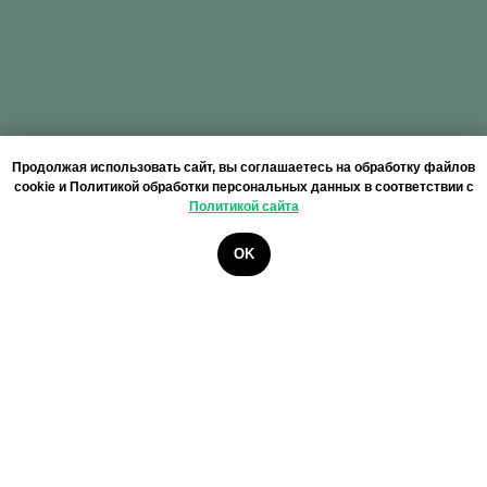
Продолжая использовать сайт, вы соглашаетесь на обработку файлов
cookie и Политикой обработки персональных данных в соответствии с
Политикой сайта
Мы работаем
Авиа
Авто
официально
OK
от 10$/кг
от 0.65$/кг
в соответствии с
законодательством РФ и КНР
8-12 дней
12-15 дней
ЖД
Море
от 0.3$/кг
от 0.3$/кг