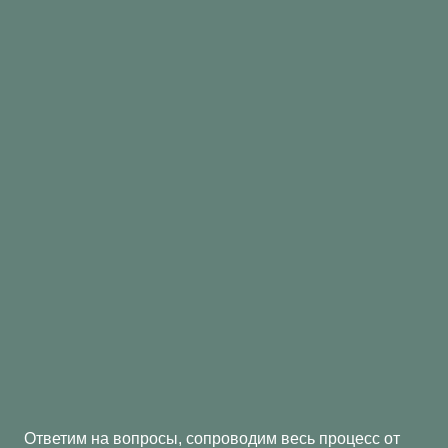
Сборные грузы из Китая под
ключ
Ответим на вопросы, сопроводим весь процесс от