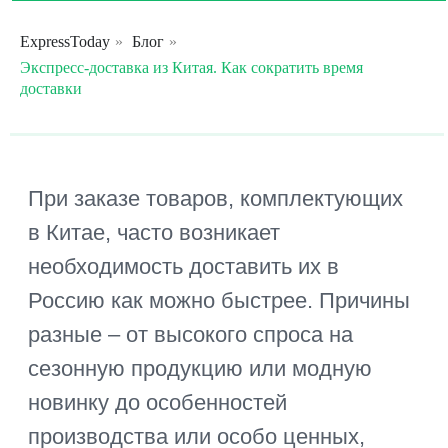
сезонную продукцию или модную
новинку до особенностей
ExpressToday
»
Блог
»
производства или особо ценных,
Экспресс-доставка из Китая. Как сократить время
скоропортящихся грузов.
доставки
В обычных условиях, со всеми
сопутствующими этапами по
проверкам и упаковке продукции,
прохождением таможенного
контроля, транспортировка грузов
занимает от двух недель до трех
месяцев. Даже при авиаперевозках
средний срок составляет 5-9 дней.
Как сократить время, наладить
быструю доставку из Китая на склад
маркетплейса, собственный склад
или по указанному адресу в РФ?
Сегодня мы делимся своим опытом
по организации экспресс-перевозок.