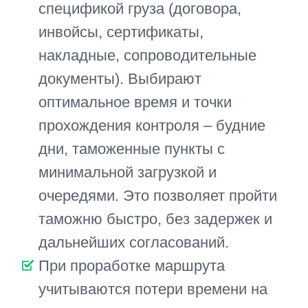
максимально сжатые сроки. Если
учесть все факторы, время,
необходимое на транспортировку
продукции из Китая в Россию,
сокращается в 3-10 раз. Но, далеко
не всегда составленные схемы
работают: для этого необходимо
учитывать массу переменных, от
праздничных дней до прогноза
погоды и состояния дорог на
маршруте. Поэтому, если время
имеет решающее значение в вашем
бизнесе, рекомендуем обращаться к
профессионалам.
Сервис ExpressToday оказывает
услуги экспресс-доставки из Китая в
Россию по недорогим расценкам.