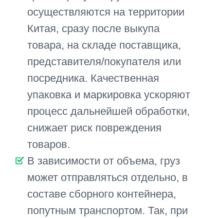
При доставке грузов крупными
логистическими компаниями
сегодня используются
инновационные системы навигации.
Они позволяют отслеживать путь в
реальном времени, вовремя
принимать меры при чрезвычайных
обстоятельствах. Например,
предупреждать водителей о пробке
или аварии на дороге, чтобы он
вовремя мог свернуть на объездную
дорогу. Результат мероприятий по
разработке маршрутов,
оптимизации всех этапов приемки и
отправки товаров – это
существенная экономия времени.