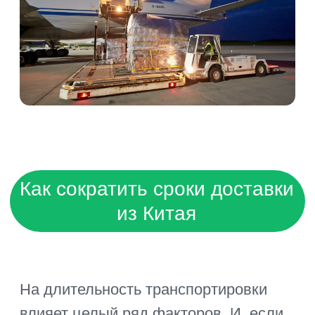
Выбор оптимального
транспорта и маршрута
Это ключевой, базовый фактор,
позволяющий доставить груз к месту
назначения максимально быстро.
Самыми эффективными по скорости
являются два вида транспорта.
Авиаперевозки. Самолет из Китая
в Москву летит около 10 часов, во
Владивосток – около трех часов.
Большую часть времени занимают
перевозка груза наземным
транспортом (авто или ж/д) в
аэропорт и до места назначения, а
также таможенный контроль. Но, у
срочной доставки из Китая