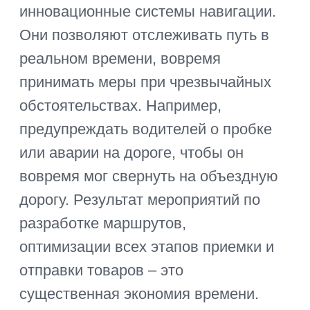
сервисы
Поиск производства
Выкуп товара
Фулфилмент
Консолидация
Информация о доставке
Личный кабинет
Политика конфиденциальности
Оферта - Доставка
Публичная оферта
Все права защищены 2026©️
ExpressToday является
зарегистрированным ТМ
Сделано в Targetika