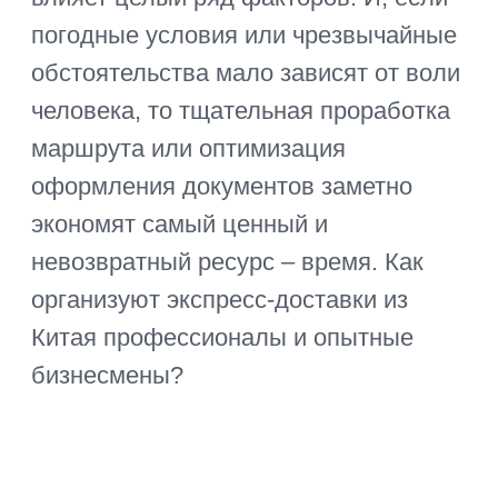
самолетом есть существенные
минусы – более высокая цена и
ограничения по типу, весу,
габаритам груза. Поэтому
авиатранспортом перевозят супер-
срочные, небольшие, ценные
грузы, медикаменты,
коллекционные товары.
Автоперевозки. Грузовые
автомобили – более медленный,
но универсальный и недорогой
транспорт. На них можно
перевозить нестандартные,
крупногабаритные или небольшие
грузы. При правильной проработке
маршрута перегрузки не требуются
или занимают минимум времени.
Мультимодальный транспорт.