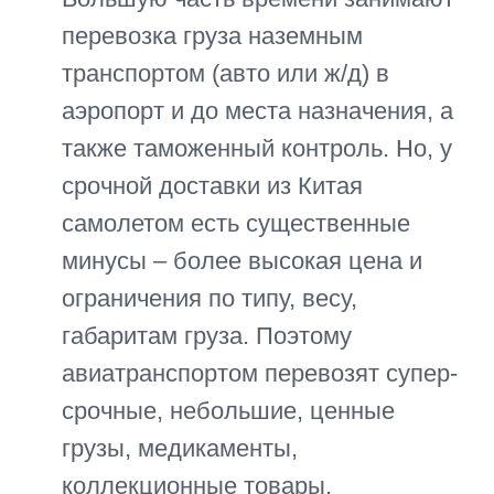
Кроме того, современное ПО,
системы анализа, интерактивные
карты позволяют выбрать
оптимальный маршрут – в обход
«узких» или потенциально опасных
в зимнее время мест, с
минимальными простоями на
границе и перевалочных пунктах.
При этом учитываются такие
переменные, как тип и масса груза,
место назначения, необходимость