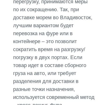
Многолетний опыт работы с
поставщиками из Поднебесной,
продвинутая логистика и знание
всех тонкостей позволяет
доставлять грузы в любую точку
России, на склады маркетплейсов в
максимально сжатые сроки.
Работая с нами, отечественные
компании и предприниматели
получают свои товары без задержек
и срывов указанных сроков.