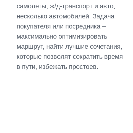
осуществляются на территории
Китая, сразу после выкупа
товара, на складе поставщика,
представителя/покупателя или
посредника. Качественная
упаковка и маркировка ускоряют
процесс дальнейшей обработки,
снижает риск повреждения
товаров.
В зависимости от объема, груз
может отправляться отдельно, в
составе сборного контейнера,
попутным транспортом. Так, при
задержке части товаров по вине
продавца, лучшим вариантом
является незамедлительная
отправка поступившей части
продукции.