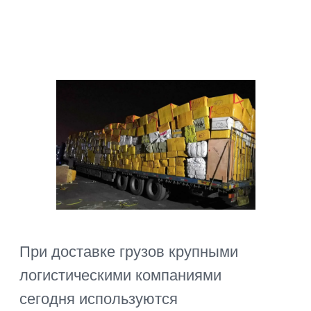
контакты
8 (800) 555-94-25
+7 (991) 779-10-02
hello@express-today.ru
ООО ТД «Экспресс-тудей»
ОГРН: 1250800001825
ИНН: 0800027403
адрес: Краснодар, Пушкина 2, оф.
информация
Доставка контейнера из Китая
Контейнерная перевозка
Крупногабаритные грузы
Мелкие грузы
Экспресс–доставка
Поставщики из Китая
FAQ
Блог