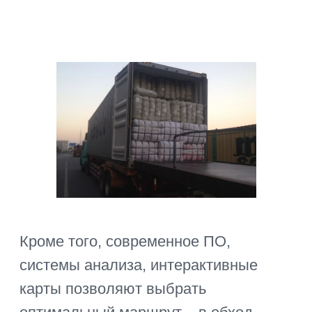
Еще одна важная составляющая
– правильное оформление
таможенных документов.
Таможенные брокеры с опытом
международных перевозок
готовят пакет документов в
сжатые сроки, в соответствии с
требованиями закона и
спецификой груза (договора,
инвойсы, сертификаты,
накладные, сопроводительные
документы). Выбирают
оптимальное время и точки
прохождения контроля – будние
дни, таможенные пункты с
минимальной загрузкой и
очередями. Это позволяет пройти
таможню быстро, без задержек и
дальнейших согласований.