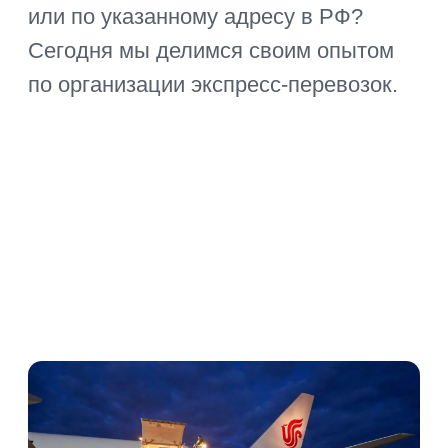
из Китая
На длительность транспортировки
влияет целый ряд факторов. И, если
погодные условия или чрезвычайные
обстоятельства мало зависят от воли
человека, то тщательная проработка
маршрута или оптимизация
оформления документов заметно
экономят самый ценный и
невозвратный ресурс – время. Как
организуют экспресс-доставки из
Китая профессионалы и опытные
бизнесмены?