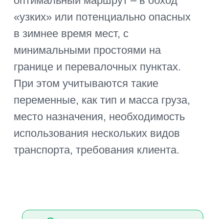
При проработке маршрута
учитываются потери времени на
перегрузку, принимаются меры
по их сокращению. Так, при
доставке морем во Владивосток,
лучшим вариантом будет
перевозка на фуре или в
контейнере – это позволит
сократить время на разгрузку/
погрузку в двух портах. Если
товар идет в составе сборного
груза на авто, или требует
разделения для доставки в
разные точки назначения,
используется современный метод
– кросс-докинг. Фура
разгружается на перевалочном
пункте, товары сразу