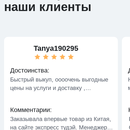
Поставщики из Китая
FAQ
Блог
сервисы
Поиск производства
Выкуп товара
Фулфилмент
Консолидация
Информация о доставке
Личный кабинет
Политика конфиденциальности
Оферта - Доставка
Публичная оферта
Все права защищены 2026©️
ExpressToday является
зарегистрированным ТМ
Сделано в Targetika