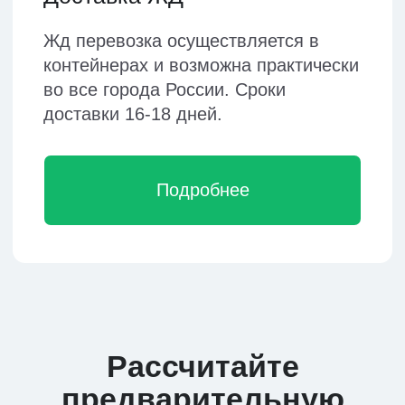
Что говорят о нас
наши клиенты
Tanya190295
Inchik19
Достоинства:
Достоинства: