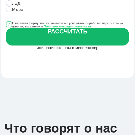
Ж/Д
Доставка грузов из Китая
Море
Отправляя форму, вы соглашаетесь с условиями обработки персональных
данных, указанных в
Политике конфиденциальности
РАССЧИТАТЬ
контакты
8 (800) 555-94-25
+7 (991) 779-10-02
или напишите нам в мессенджер
hello@express-today.ru
ООО ТД «Экспресс-тудей»
ОГРН: 1250800001825
ИНН: 0800027403
адрес: Краснодар, Пушкина 2, оф.
информация
Доставка контейнера из Китая
Контейнерная перевозка
Крупногабаритные грузы
Мелкие грузы
Экспресс–доставка