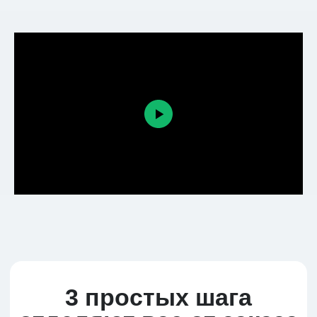
3 простых шага
отделяют вас от заказа
Регистрируйтесь и выбирайте
товар
Оплачивайте удобным
способом
Отслеживайте движение
товара к вам