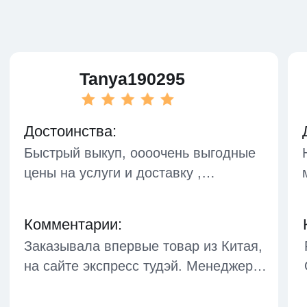
FAQ
Блог
сервисы
Поиск производства
Выкуп товара
Фулфилмент
Консолидация
Информация о доставке
Личный кабинет
Политика конфиденциальности
Оферта - Доставка
Публичная оферта
Все права защищены 2026©️
ExpressToday является
зарегистрированным ТМ
Сделано в Targetika