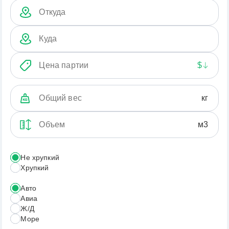
Остались вопросы?
Заполните форму на сайте или
свяжитесь с нами по почте, телефону
или напишите в мессенджере
$
Получить консультацию
Не хрупкий
Хрупкий
Авто
Авиа
Express-today.ru
Ж/Д
Доставка грузов из Китая
Море