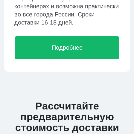
Что говорят о нас
наши клиенты
Tanya190295
Inchik19
Достоинства:
Достоинства:
Быстрый выкуп, оооочень выгодные
Надёжность,
цены на услуги и доставку ,
многофункционально