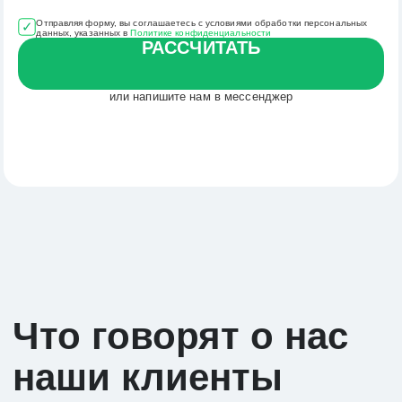
Отправляя форму, вы соглашаетесь с условиями обработки персональных
данных, указанных в
Политике конфиденциальности
РАССЧИТАТЬ
контакты
8 (800) 555-94-25
или напишите нам в мессенджер
+7 (991) 779-10-02
hello@express-today.ru
ООО ТД «Экспресс-тудей»
ОГРН: 1250800001825
ИНН: 0800027403
адрес: Краснодар, Пушкина 2, оф.
информация
Доставка контейнера из Китая
Контейнерная перевозка
Крупногабаритные грузы
Мелкие грузы
Экспресс–доставка
Поставщики из Китая